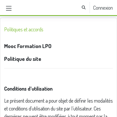
Passer au contenu principal
Connexion
Activer/désactiver la sa
Panneau latéral
Politiques et accords
Mooc Formation LPO
Politique du site
Conditions d’utilisation
Le présent document a pour objet de définir les modalités
et conditions d’utilisation du site par l’utilisateur. Ces
dernières peuvent être modifiées à tout moment par la