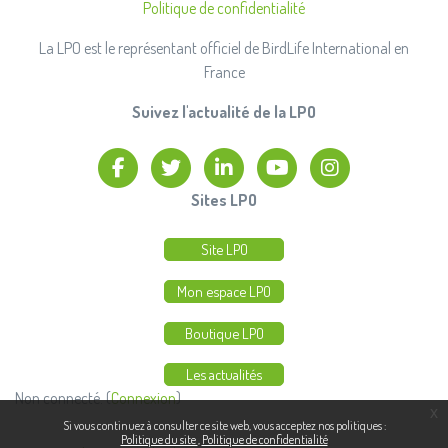
Politique de confidentialité
La LPO est le représentant officiel de BirdLife International en
France
Suivez l'actualité de la LPO
Facebook
twitter
linkedin
Youtube
Instagram
Sites LPO
Site LPO
Mon espace LPO
Boutique LPO
Les actualités
Non connecté. (
Connexion
)
x
Si vous continuez à consulter ce site web, vous acceptez nos politiques :
Politique du site
Politique de confidentialité